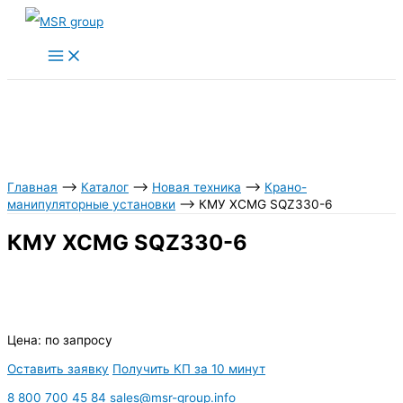
Перейти
к
содержимому
Главная
⟶
Каталог
⟶
Новая техника
⟶
Крано-
манипуляторные установки
⟶
КМУ XCMG SQZ330-6
КМУ XCMG SQZ330-6
Цена:
по запросу
Оставить заявку
Получить КП за 10 минут
8 800 700 45 84
sales@msr-group.info