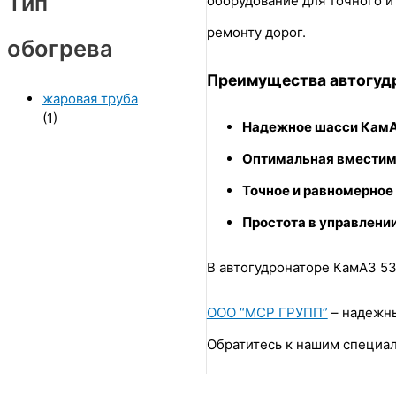
Тип
оборудование для точного и
ремонту дорог.
обогрева
Преимущества автогуд
жаровая труба
(1)
Надежное шасси КамА
Оптимальная вместим
Точное и равномерное
Простота в управлени
В автогудронаторе КамАЗ 53
ООО “МСР ГРУПП”
– надежн
Обратитесь к нашим специал