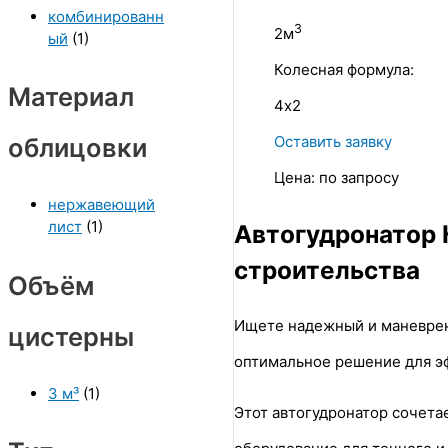
комбинированн
3
2м
ый
(1)
Колесная формула:
Материал
4х2
Оставить заявку
облицовки
Цена:
по запросу
нержавеющий
лист
(1)
Автогудронатор 
строительства
Объём
Ищете надежный и маневрен
цистерны
оптимальное решение для э
3 м³
(1)
Этот автогудронатор сочета