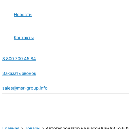
Новости
Контакты
8 800 700 45 84
Заказать звонок
sales@msr-group.info
Главная
Товары
Автогудронатор на шасси КамАЗ 5360