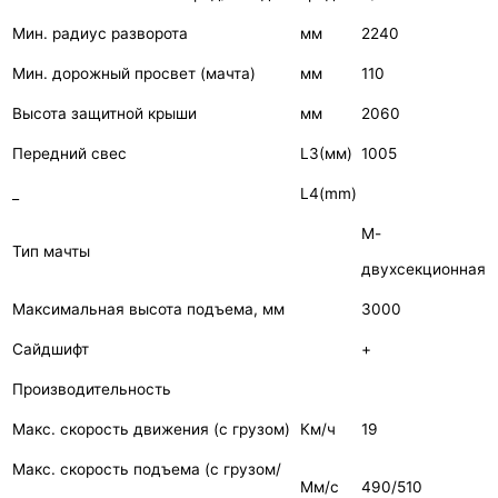
Мин. радиус разворота
мм
2240
Мин. дорожный просвет (мачта)
мм
110
Высота защитной крыши
мм
2060
Передний свес
L3(мм)
1005
_
L4(mm)
М-
Тип мачты
двухсекционная
Максимальная высота подъема, мм
3000
Сайдшифт
+
Производительность
Макс. скорость движения (с грузом)
Км/ч
19
Макс. скорость подъема (с грузом/
Мм/с
490/510