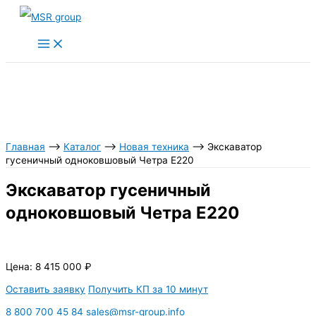
Перейти
к
содержимому
Главная
⟶
Каталог
⟶
Новая техника
⟶
Экскаватор
гусеничный одноковшовый Четра Е220
Экскаватор гусеничный
одноковшовый Четра Е220
Цена:
8 415 000
₽
Оставить заявку
Получить КП за 10 минут
8 800 700 45 84
sales@msr-group.info